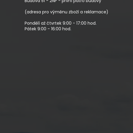
Budova 51 - 2NP - první patro budovy
Í
(adresa pro výměnu zboží a reklamace)
Pondělí až čtvrtek 9:00 - 17:00 hod.
Pátek 9:00 - 16:00 hod.