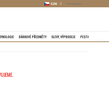
CZK
Přihlášení
KYNOLOGIE
DÁRKOVÉ PŘEDMĚTY
SLEVY, VÝPRODEJE
PESTICIDY
ROZBA
VUJEME.