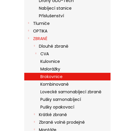
Drony GDU-Tech
N
Nabíjecí stanice
E
Příslušenství
L
Tlumiče
OPTIKA
ZBRANĚ
Dlouhé zbraně
CVA
Kulovnice
Malorážky
Brokovnice
Kombinované
Lovecké samonabíjecí zbraně
Pušky samonabíjecí
Pušky opakovací
Krátké zbraně
Zbraně volně prodejné
Montáže