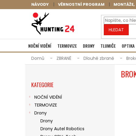
Přejít
NÁVODY
VĚRNOSTNÍ PROGRAM
MONTÁŽE, 
na
obsah
HLEDAT
NOČNÍ VIDĚNÍ
TERMOVIZE
DRONY
TLUMIČE
OPTIKA
Domů
ZBRANĚ
Dlouhé zbraně
Brok
P
BROK
O
Přeskočit
S
KATEGORIE
kategorie
T
R
NOČNÍ VIDĚNÍ
A
TERMOVIZE
N
N
Drony
Í
Drony
P
Drony Autel Robotics
A