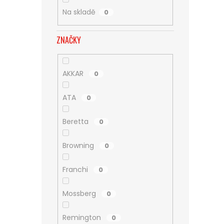
Na skladě
0
ZNAČKY
AKKAR
0
ATA
0
Beretta
0
Browning
0
Franchi
0
Mossberg
0
Remington
0