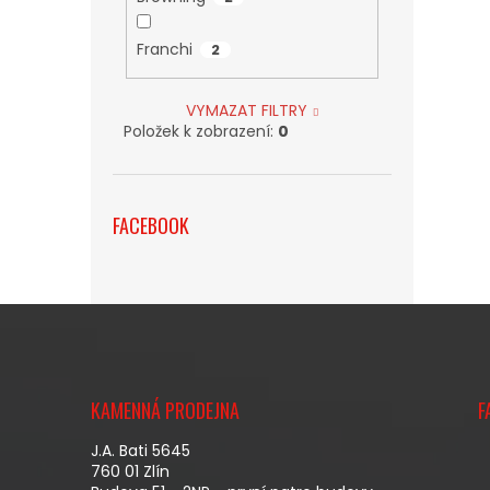
Franchi
2
VYMAZAT FILTRY
Položek k zobrazení:
0
FACEBOOK
Z
Á
KAMENNÁ PRODEJNA
F
P
A
J.A. Bati 5645
T
760 01 Zlín