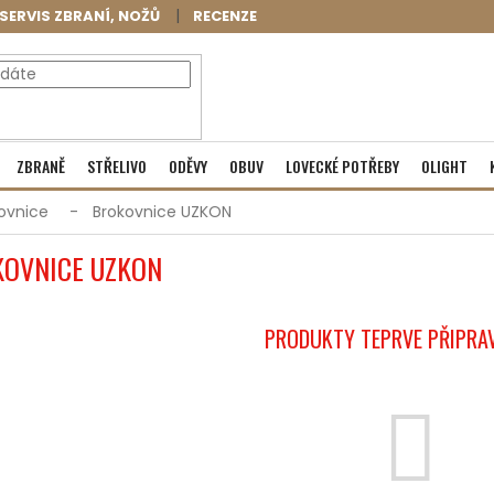
SERVIS ZBRANÍ, NOŽŮ
RECENZE
NÁKUPNÍ
Prázdný košík
ZBRANĚ
STŘELIVO
ODĚVY
OBUV
LOVECKÉ POTŘEBY
OLIGHT
KOŠÍK
ovnice
Brokovnice UZKON
OVNICE UZKON
PRODUKTY TEPRVE PŘIPRA