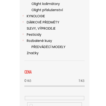
Olight kolimátory
Olight příslušenství
KYNOLOGIE
DÁRKOVÉ PŘEDMĚTY
SLEVY, VÝPRODEJE
Pesticidy
Rozbalené kusy
PŘEDVÁDĚCÍ MODELY
Značky
CENA
0
Kč
1
Kč