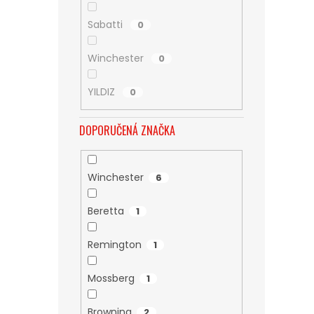
Sabatti
0
Winchester
0
YILDIZ
0
DOPORUČENÁ ZNAČKA
Winchester
6
Beretta
1
Remington
1
Mossberg
1
Browning
2