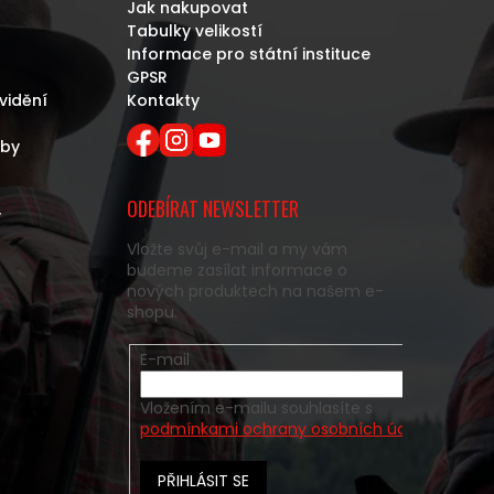
Jak nakupovat
Tabulky velikostí
Informace pro státní instituce
GPSR
vidění
Kontakty
eby
ODEBÍRAT NEWSLETTER
y
Vložte svůj e-mail a my vám
budeme zasílat informace o
nových produktech na našem e-
shopu.
E-mail
Vložením e-mailu souhlasíte s
podmínkami ochrany osobních údajů
PŘIHLÁSIT SE