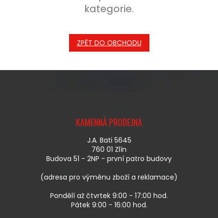
kategorie.
ZPĚT DO OBCHODU
Z
Á
KAMENNÁ PRODEJNA
P
A
J.A. Bati 5645
T
760 01 Zlín
Í
Budova 51 - 2NP - první patro budovy
(adresa pro výměnu zboží a reklamace)
Pondělí až čtvrtek 9:00 - 17:00 hod.
Pátek 9:00 - 16:00 hod.