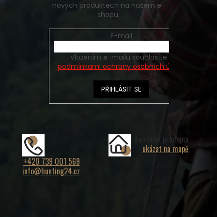
nových produktech na našem e-
shopu.
E-mail
Vložením e-mailu souhlasíte s
podmínkami ochrany osobních údajů
PŘIHLÁSIT SE
Kamenná prodejna
ukázat na mapě
+420 739 001 569
info@hunting24.cz