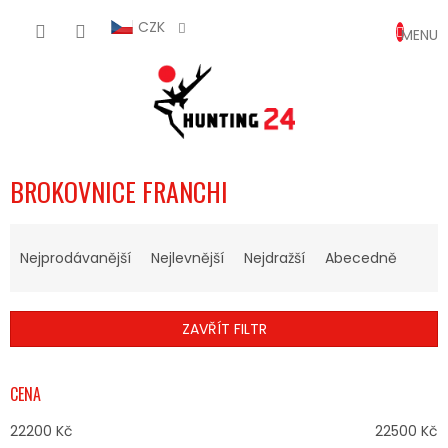
Přejít
NÁKUP
na
CZK
obsah
KOŠÍK
BROKOVNICE FRANCHI
Ř
A
Nejprodávanější
Nejlevnější
Nejdražší
Abecedně
Z
E
N
ZAVŘÍT FILTR
Í
P
R
CENA
O
D
22200
Kč
22500
Kč