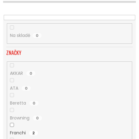
U
K
T
Ů
Na skladě
0
ZNAČKY
AKKAR
0
ATA
0
Beretta
0
Browning
0
Franchi
2