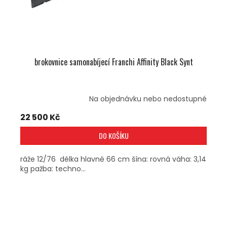
U
K
T
Ů
brokovnice samonabíjecí Franchi Affinity Black Synt
Na objednávku nebo nedostupné
22 500 Kč
DO KOŠÍKU
ráže 12/76 délka hlavně 66 cm šína: rovná váha: 3,14
kg pažba: techno...