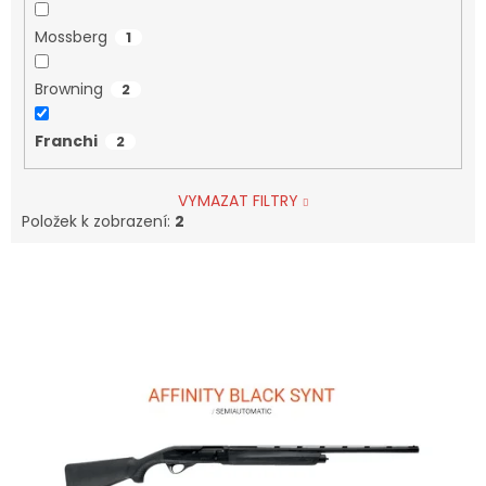
Mossberg
1
Browning
2
Franchi
2
VYMAZAT FILTRY
Položek k zobrazení:
2
V
Ý
P
I
S
P
R
O
D