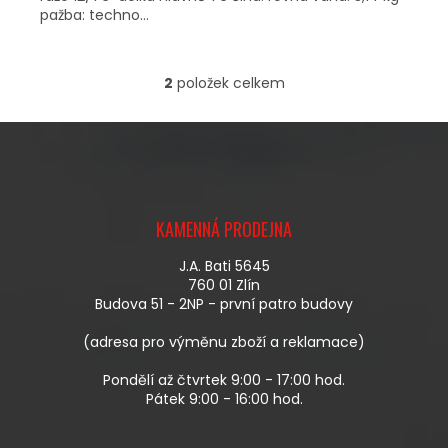
pažba: techno...
2
položek celkem
O
V
L
Á
D
A
Z
C
Á
Í
KAMENNÁ PRODEJNA
P
P
A
R
J.A. Bati 5645
T
V
760 01 Zlín
Í
K
Budova 51 - 2NP - první patro budovy
Y
V
(adresa pro výměnu zboží a reklamace)
Ý
P
Pondělí až čtvrtek 9:00 - 17:00 hod.
I
Pátek 9:00 - 16:00 hod.
S
U