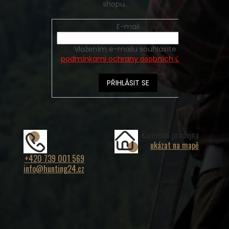
shopu.
E-mail
Vložením e-mailu souhlasíte s
podmínkami ochrany osobních údajů
PŘIHLÁSIT SE
Kamenná prodejna
ukázat na mapě
+420 739 001 569
info@hunting24.cz