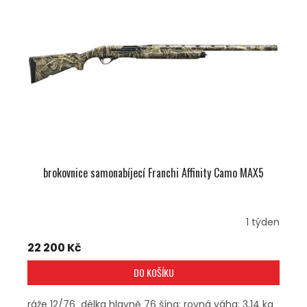
brokovnice samonabíjecí Franchi Affinity Camo MAX5
1 týden
22 200 Kč
DO KOŠÍKU
ráže 12/76 délka hlavně 76 šína: rovná váha: 3,14 kg