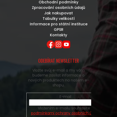
Obchodní podmínky
Zpracování osobních údajů
Jak nakupovat
Tabulky velikostí
Informace pro státní instituce
GPSR
Kontakty
ODEBÍRAT NEWSLETTER
Vložte svůj e-mail a my vám
budeme zasílat informace o
nových produktech na našem e-
shopu.
E-mail
Vložením e-mailu souhlasíte s
podmínkami ochrany osobních údajů