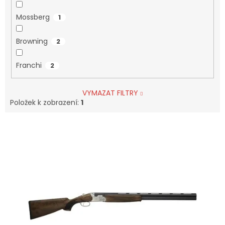
Mossberg
1
Browning
2
Franchi
2
VYMAZAT FILTRY
Položek k zobrazení:
1
V
Ý
P
I
S
P
R
O
D