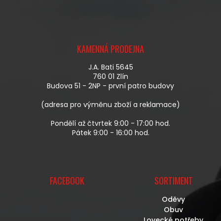
Á
D
A
Z
C
Á
Í
KAMENNÁ PRODEJNA
P
P
A
R
J.A. Bati 5645
T
V
760 01 Zlín
Í
K
Budova 51 - 2NP - první patro budovy
Y
V
(adresa pro výměnu zboží a reklamace)
Ý
P
Pondělí až čtvrtek 9:00 - 17:00 hod.
I
Pátek 9:00 - 16:00 hod.
S
U
FACEBOOK
SORTIMENT
Oděvy
Obuv
Lovecké potřeby