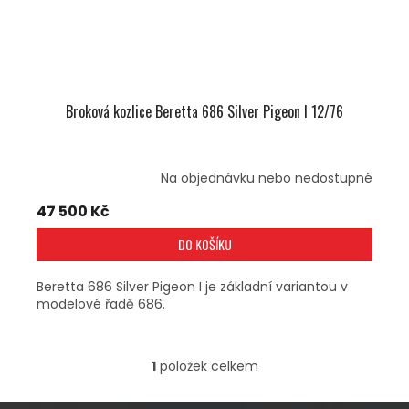
U
K
T
Ů
Broková kozlice Beretta 686 Silver Pigeon I 12/76
Na objednávku nebo nedostupné
47 500 Kč
DO KOŠÍKU
Beretta 686 Silver Pigeon I je základní variantou v
modelové řadě 686.
1
položek celkem
O
V
L