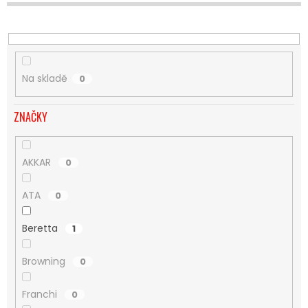
U
K
T
Ů
Na skladě
0
ZNAČKY
AKKAR
0
ATA
0
Beretta
1
Browning
0
Franchi
0