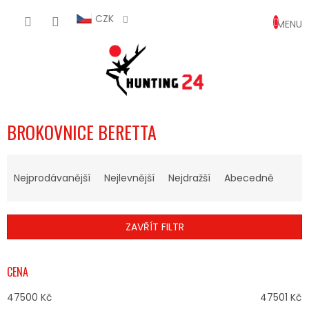
Přejít
NÁKUP
na
CZK
obsah
KOŠÍK
BROKOVNICE BERETTA
Ř
A
Nejprodávanější
Nejlevnější
Nejdražší
Abecedně
Z
E
N
ZAVŘÍT FILTR
Í
P
R
CENA
O
D
47500
Kč
47501
Kč