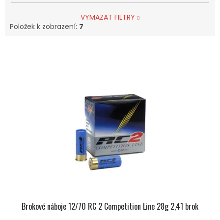
VYMAZAT FILTRY
Položek k zobrazení:
7
V
Ý
P
I
S
P
R
O
D
U
K
T
Ů
Brokové náboje 12/70 RC 2 Competition Line 28g 2,41 brok