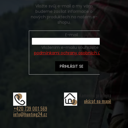
Vložte svůj e-mail a my vám
budeme zasílat informace o
nových produktech na našem e-
shopu.
E-mail
Vložením e-mailu souhlasíte s
podmínkami ochrany osobních údajů
PŘIHLÁSIT SE
Kamenná prodejna
ukázat na mapě
+420 739 001 569
info@hunting24.cz