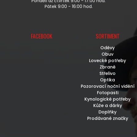
Pondělí až čtvrtek 9:00 - 17:00 hod.
I
Pátek 9:00 - 16:00 hod.
S
U
FACEBOOK
SORTIMENT
Oděvy
Obuv
Lovecké potřeby
Zbraně
Střelivo
Optika
Pozorovací noční vidění
Fotopasti
Kynologické potřeby
Kůže a dárky
Doplňky
Prodávané značky