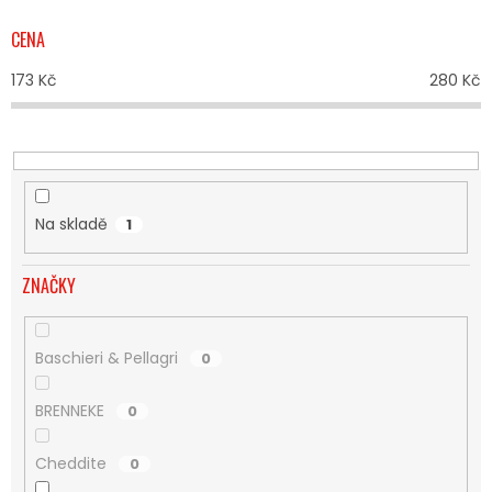
P
R
CENA
O
D
173
Kč
280
Kč
U
K
T
Ů
Na skladě
1
ZNAČKY
Baschieri & Pellagri
0
BRENNEKE
0
Cheddite
0