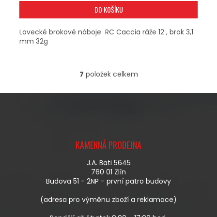
DO KOŠÍKU
Lovecké brokové náboje RC Caccia ráže 12 , brok 3,1
mm 32g
7
položek celkem
O
V
L
Á
D
A
Z
C
Á
Í
KAMENNÁ PRODEJNA
P
P
A
R
J.A. Bati 5645
T
V
760 01 Zlín
Í
K
Budova 51 - 2NP - první patro budovy
Y
V
(adresa pro výměnu zboží a reklamace)
Ý
P