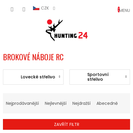
Přejít
NÁKUP
na
CZK
obsah
KOŠÍK
BROKOVÉ NÁBOJE RC
Sportovní
Lovecké střelivo
střelivo
Ř
A
Nejprodávanější
Nejlevnější
Nejdražší
Abecedně
Z
E
N
ZAVŘÍT FILTR
Í