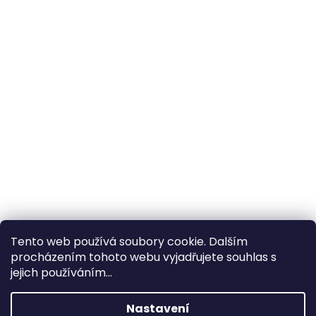
Tento web používá soubory cookie. Dalším
procházením tohoto webu vyjadřujete souhlas s
×
Hledáte nejvýhodnější cenu? Získáte jí
jejich používáním...
pomocí
registrace
.
Nastavení