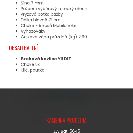
Šína 7 mm
Pažbení výběrový turecký ořech
Pryžová botka pažby
Délka hlavně 71 cm
Choke - 5 kusů Mobilchoke
Vyhazováky
Celková váha prázdná (kg) 2,90
OBSAH BALENÍ
Broková kozlice YILDIZ
Choke 5x
Klíč, poutka
Z
Á
KAMENNÁ PRODEJNA
P
A
J.A. Bati 5645