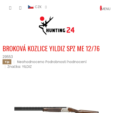
Přejít
NÁKUP
na
CZK
obsah
KOŠÍK
BROKOVÁ KOZLICE YILDIZ SPZ ME 12/76
29553
Průměrné
Neohodnoceno
Podrobnosti hodnocení
Tip
hodnocení
Značka:
YILDIZ
produktu
je
0,0
z
5
hvězdiček.