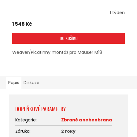
1 týden
1 548 Kč
DO KOŠÍKU
Weaver/Picatinny montáž pro Mauser M18
Popis
Diskuze
DOPLŇKOVÉ PARAMETRY
Kategorie
:
Zbraně a sebeobrana
Záruka
:
2 roky