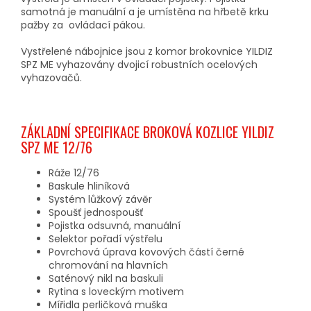
samotná je manuální a je umístěna na hřbetě krku
pažby za ovládací pákou.
Vystřelené nábojnice jsou z komor brokovnice YILDIZ
SPZ ME vyhazovány dvojicí robustních ocelových
vyhazovačů.
ZÁKLADNÍ SPECIFIKACE BROKOVÁ KOZLICE YILDIZ
SPZ ME 12/76
Ráže 12/76
Baskule hliníková
Systém lůžkový závěr
Spoušť jednospoušť
Pojistka odsuvná, manuální
Selektor pořadí výstřelu
Povrchová úprava kovových částí černé
chromování na hlavních
Saténový nikl na baskuli
Rytina s loveckým motivem
Mířidla perličková muška