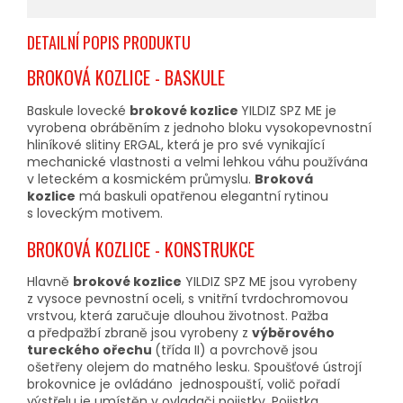
DETAILNÍ POPIS PRODUKTU
BROKOVÁ KOZLICE - BASKULE
Baskule lovecké
brokové kozlice
YILDIZ SPZ ME je
vyrobena obráběním z jednoho bloku vysokopevnostní
hliníkové slitiny ERGAL, která je pro své vynikající
mechanické vlastnosti a velmi lehkou váhu používána
v leteckém a kosmickém průmyslu.
Broková
kozlice
má baskuli opatřenou elegantní rytinou
s loveckým motivem.
BROKOVÁ KOZLICE - KONSTRUKCE
Hlavně
brokové kozlice
YILDIZ SPZ ME jsou vyrobeny
z vysoce pevnostní oceli, s vnitřní tvrdochromovou
vrstvou, která zaručuje dlouhou životnost. Pažba
a předpažbí zbraně jsou vyrobeny z
výběrového
tureckého ořechu
(třída II) a povrchově jsou
ošetřeny olejem do matného lesku. Spoušťové ústrojí
brokovnice je ovládáno jednospouští, volič pořadí
výstřelu je umístěn v ovladači pojistky. Pojistka