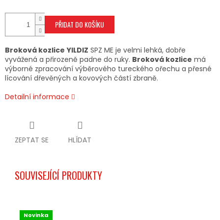
PŘIDAT DO KOŠÍKU
Broková kozlice
YILDIZ
SPZ ME je velmi lehká, dobře
vyvážená a přirozeně padne do ruky.
Broková kozlice
má
výborné zpracování výběrového tureckého ořechu a přesné
lícování dřevěných a kovových částí zbraně.
Detailní informace
ZEPTAT SE
HLÍDAT
SOUVISEJÍCÍ PRODUKTY
Novinka