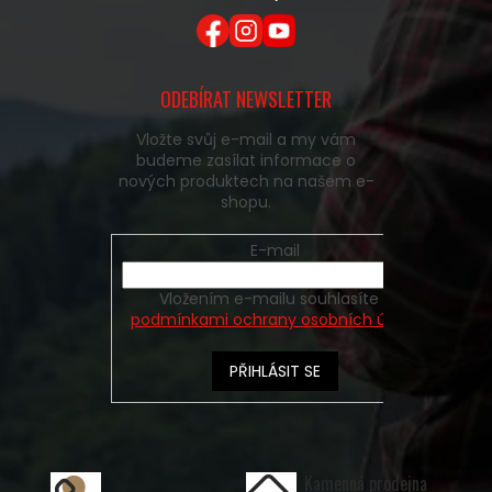
ODEBÍRAT NEWSLETTER
Vložte svůj e-mail a my vám
budeme zasílat informace o
nových produktech na našem e-
shopu.
E-mail
Vložením e-mailu souhlasíte s
podmínkami ochrany osobních údajů
PŘIHLÁSIT SE
Kamenná prodejna