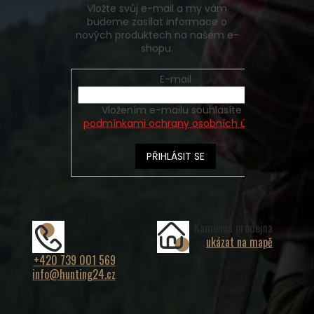
Vložte svůj e-mail a my vám
budeme zasílat informace o
nových produktech na našem e-
shopu.
E-mail
Vložením e-mailu souhlasíte s
podmínkami ochrany osobních údajů
PŘIHLÁSIT SE
Kamenná prodejna
ukázat na mapě
+420 739 001 569
info@hunting24.cz