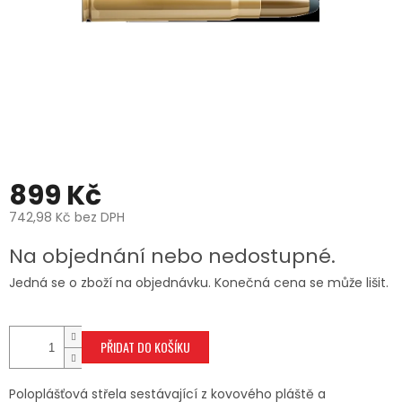
899 Kč
742,98 Kč bez DPH
Měrná
Na objednání nebo nedostupné.
cena:
Jedná se o zboží na objednávku. Konečná cena se může lišit.
PŘIDAT DO KOŠÍKU
Poloplášťová střela sestávající z kovového pláště a