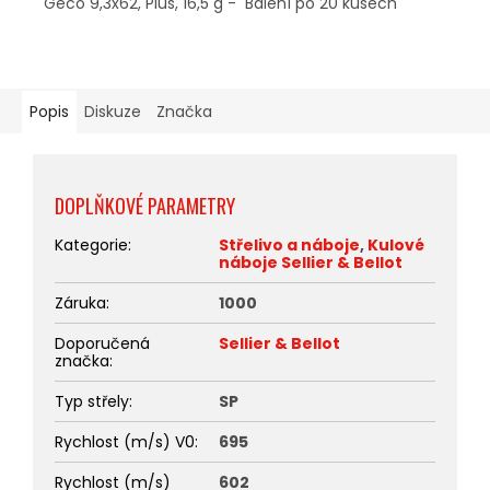
Geco 9,3x62, Plus, 16,5 g - Balení po 20 kusech
Popis
Diskuze
Značka
DOPLŇKOVÉ PARAMETRY
Kategorie
:
Střelivo a náboje
,
Kulové
náboje Sellier & Bellot
Záruka
:
1000
Doporučená
Sellier & Bellot
značka
:
Typ střely
:
SP
Rychlost (m/s) V0
:
695
Rychlost (m/s)
602