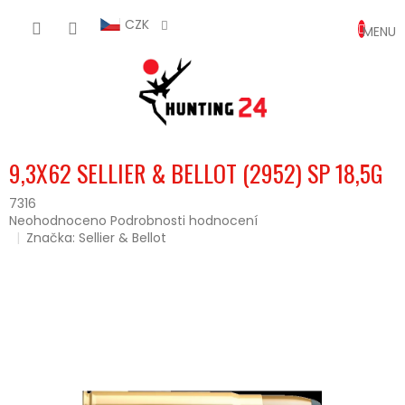
Přejít
NÁKUP
na
CZK
obsah
KOŠÍK
9,3X62 SELLIER & BELLOT (2952) SP 18,5G
7316
Průměrné
Neohodnoceno
Podrobnosti hodnocení
hodnocení
Značka:
Sellier & Bellot
produktu
je
0,0
z
5
hvězdiček.