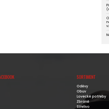
P
(
O
n
v
N
ACEBOOK
SORTIMENT
Oděvy
Obuv
Lovecké potřeby
Zbraně
Střelivo