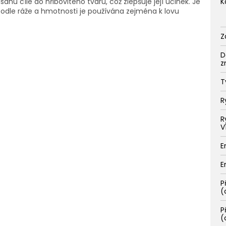
ahu cíle do hřibovitého tvaru, což zlepšuje její účinek. Je
K
podle ráže a hmotnosti je používána zejména k lovu
Z
D
z
T
R
R
V
E
E
P
(
P
(