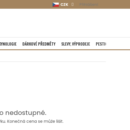
CZK
Přihlášení
KYNOLOGIE
DÁRKOVÉ PŘEDMĚTY
SLEVY, VÝPRODEJE
PESTICIDY
ROZBA
o nedostupné.
ku. Konečná cena se může lišit.