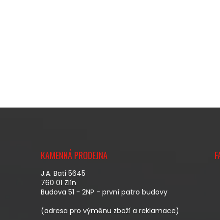
Z
Á
KAMENNÁ PRODEJNA
F
P
A
J.A. Bati 5645
T
760 01 Zlín
Budova 51 - 2NP - první patro budovy
Í
(adresa pro výměnu zboží a reklamace)