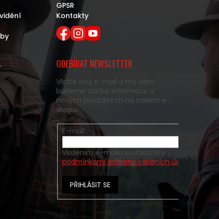
GPSR
vidění
Kontakty
eby
ODEBÍRAT NEWSLETTER
y
Vložte svůj e-mail a my vám
budeme zasílat informace o
nových produktech na našem e-
shopu.
E-mail
Vložením e-mailu souhlasíte s
podmínkami ochrany osobních údajů
PŘIHLÁSIT SE