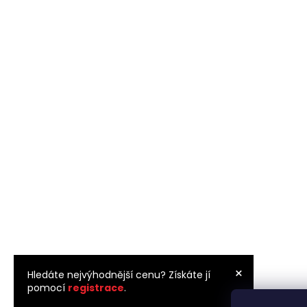
×
Hledáte nejvýhodnější cenu? Získáte jí
pomocí
registrace
.