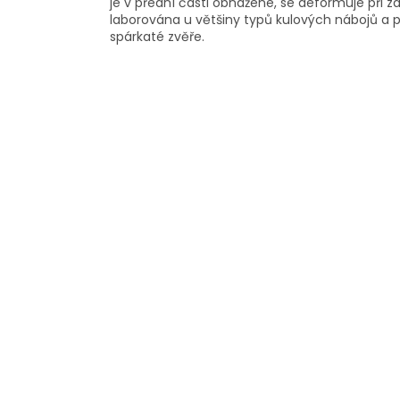
je v přední části obnažené, se deformuje při zás
laborována u většiny typů kulových nábojů a 
spárkaté zvěře.