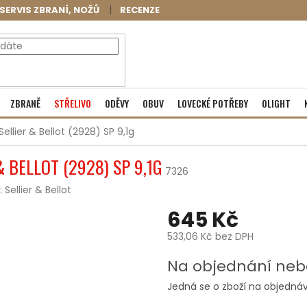
SERVIS ZBRANÍ, NOŽŮ
RECENZE
NÁKUPNÍ
Prázdný košík
ZBRANĚ
STŘELIVO
ODĚVY
OBUV
LOVECKÉ POTŘEBY
OLIGHT
KOŠÍK
ellier & Bellot (2928) SP 9,1g
 BELLOT (2928) SP 9,1G
7326
:
Sellier & Bellot
645 Kč
533,06 Kč bez DPH
Měrná
Na objednání neb
cena:
Jedná se o zboží na objednáv