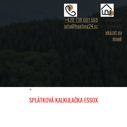
+420 739 001 569
Kamenná
info@hunting24.cz
prodejna
ukázat na
mapě
×
SPLÁTKOVÁ KALKULAČKA ESSOX