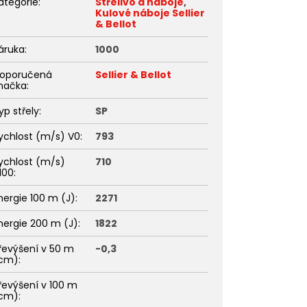
ategorie
:
Střelivo a náboje
,
Kulové náboje Sellier
& Bellot
áruka
:
1000
oporučená
Sellier & Bellot
načka
:
yp střely
:
SP
ychlost (m/s) V0
:
793
ychlost (m/s)
710
100
:
nergie 100 m (J)
:
2271
nergie 200 m (J)
:
1822
řevýšení v 50 m
-0,3
cm)
:
řevýšení v 100 m
cm)
: