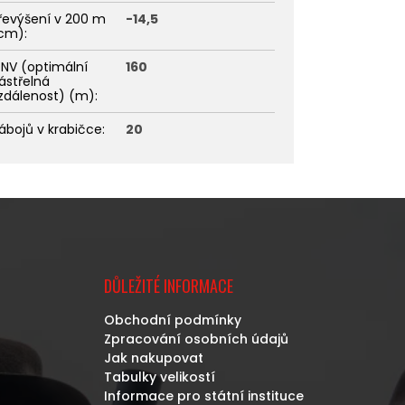
řevýšení v 200 m
-14,5
cm)
:
NV (optimální
160
ástřelná
zdálenost) (m)
:
ábojů v krabičce
:
20
DŮLEŽITÉ INFORMACE
Obchodní podmínky
Zpracování osobních údajů
Jak nakupovat
Tabulky velikostí
Informace pro státní instituce