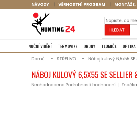
Přejít
NÁVODY
VĚRNOSTNÍ PROGRAM
MONTÁŽE, 
na
obsah
HLEDAT
NOČNÍ VIDĚNÍ
TERMOVIZE
DRONY
TLUMIČE
OPTIKA
Domů
STŘELIVO
Náboj kulový 6,5x55 SE S
NÁBOJ KULOVÝ 6,5X55 SE SELLIER &
Průměrné
Neohodnoceno
Podrobnosti hodnocení
Značka
hodnocení
produktu
je
0,0
z
5
hvězdiček.