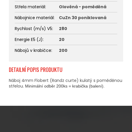
Střela materiál
:
Olověná - poměděná
Nábojnice materiál
:
CuZn 30 poniklovaná
Rychlost (m/s) V5
:
280
Energie E5 (J)
:
20
Nábojů v krabičce
:
200
DETAILNÍ POPIS PRODUKTU
Náboj 4mm Flobert (Randz curte) kulatý s poměděnou
střelou.
Minimální odběr 200ks = krabička (balení).
Z