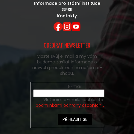
Informace pro státní instituce
GPSR
Kontakty
ODEBÍRAT NEWSLETTER
Vložte svůj e-mail a my vám
budeme zasílat informace o
nových produktech na našem e-
shopu.
E-mail
Vložením e-mailu souhlasíte s
podmínkami ochrany osobních údajů
PŘIHLÁSIT SE