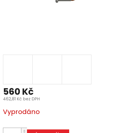
560 Kč
462,81 Kč bez DPH
Měrná
Vyprodáno
cena: