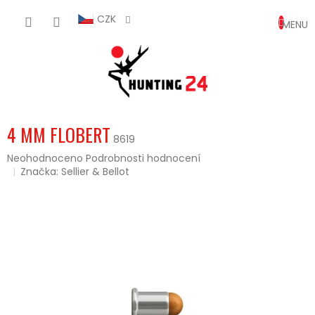
Přejít
NÁKUP
na
CZK
obsah
KOŠÍK
4 MM FLOBERT
8619
Průměrné
Neohodnoceno
Podrobnosti hodnocení
hodnocení
Značka:
Sellier & Bellot
produktu
je
0,0
z
5
hvězdiček.