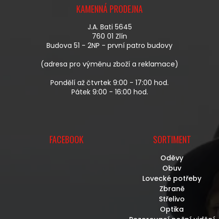
Á
KAMENNÁ PRODEJNA
P
A
J.A. Bati 5645
T
760 01 Zlín
Í
Budova 51 - 2NP - první patro budovy
(adresa pro výměnu zboží a reklamace)
Pondělí až čtvrtek 9:00 - 17:00 hod.
Pátek 9:00 - 16:00 hod.
FACEBOOK
SORTIMENT
Oděvy
Obuv
Lovecké potřeby
Zbraně
Střelivo
Optika