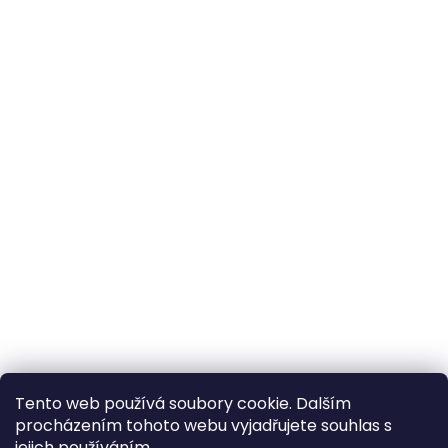
Tento web používá soubory cookie. Dalším
procházením tohoto webu vyjadřujete souhlas s
×
Hledáte nejvýhodnější cenu? Získáte jí
jejich používáním...