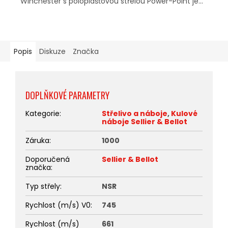
Winchester s poloplášťovou střelou Power-Point je...
Popis
Diskuze
Značka
DOPLŇKOVÉ PARAMETRY
Kategorie
:
Střelivo a náboje
,
Kulové
náboje Sellier & Bellot
Záruka
:
1000
Doporučená
Sellier & Bellot
značka
:
Typ střely
:
NSR
Rychlost (m/s) V0
:
745
Rychlost (m/s)
661