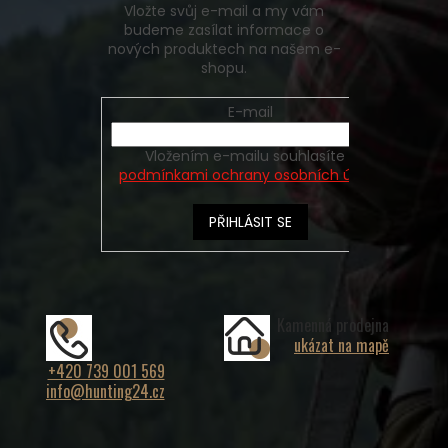
Vložte svůj e-mail a my vám
budeme zasílat informace o
nových produktech na našem e-
shopu.
E-mail
Vložením e-mailu souhlasíte s
podmínkami ochrany osobních údajů
PŘIHLÁSIT SE
Kamenná prodejna
ukázat na mapě
+420 739 001 569
info@hunting24.cz