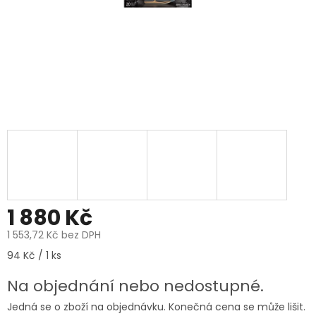
1 880 Kč
1 553,72 Kč bez DPH
Měrná
94 Kč / 1 ks
cena:
Na objednání nebo nedostupné.
Jedná se o zboží na objednávku. Konečná cena se může lišit.