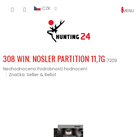
Přejít
NÁKUP
na
CZK
obsah
KOŠÍK
308 WIN. NOSLER PARTITION 11,7G
7209
Průměrné
Neohodnoceno
Podrobnosti hodnocení
hodnocení
Značka:
Sellier & Bellot
produktu
je
0,0
z
5
hvězdiček.